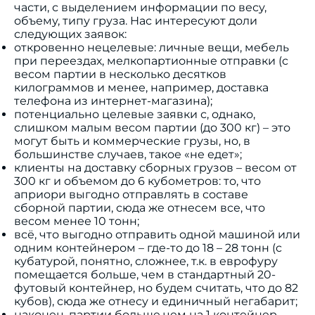
части, с выделением информации по весу,
объему, типу груза. Нас интересуют доли
следующих заявок:
откровенно нецелевые: личные вещи, мебель
при переездах, мелкопартионные отправки (с
весом партии в несколько десятков
килограммов и менее, например, доставка
телефона из интернет-магазина);
потенциально целевые заявки с, однако,
слишком малым весом партии (до 300 кг) – это
могут быть и коммерческие грузы, но, в
большинстве случаев, такое «не едет»;
клиенты на доставку сборных грузов – весом от
300 кг и объемом до 6 кубометров: то, что
априори выгодно отправлять в составе
сборной партии, сюда же отнесем все, что
весом менее 10 тонн;
всё, что выгодно отправить одной машиной или
одним контейнером – где-то до 18 – 28 тонн (с
кубатурой, понятно, сложнее, т.к. в еврофуру
помещается больше, чем в стандартный 20-
футовый контейнер, но будем считать, что до 82
кубов), сюда же отнесу и единичный негабарит;
наконец, партии больше чем на 1 контейнер