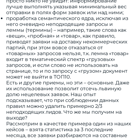
просто никто не увидит: информирование
лучше выполнять указывая минимальный вес
отправки в полях форм заявок или над ними;
проработка семантического ядра, исключая из
него очевидно неподходящие запросы и
леммы (термины) – например, такие слова как
«вещи», «пробная» и «товар», как правило,
приводят заявки на доставку некоммерческих
партий, при этом вовсе отказаться от
«товарных» запросов нельзя, т.к. лемма «товар»
входит в тематический спектр «грузовых»
запросов, и если слово не использовать на
странице, то и по запросу с «грузом» документ
может не выйти в ТОП10.
Есть и другие приемы, но эти – основные. Даже
их использование позволит отсечь львиную
долю нецелевых заявок. Наш опыт
подсказывает, что при соблюдении данных
правил можно удалить примерно 2/3
неподходящих лидов. Что же мы получим на
выходе?
Рассмотрим в качестве примера один из наших
кейсов – взята статистика за 3 последние
месяца, все заявки разбираются на составные